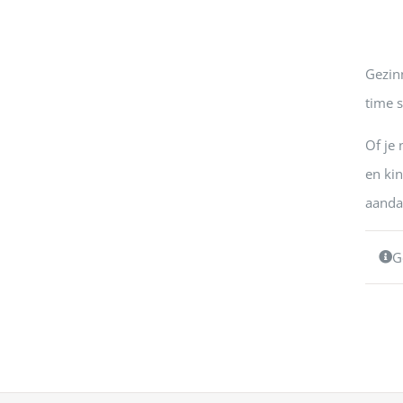
Gezin
time 
Of je
en ki
aanda
G