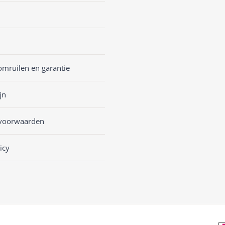
omruilen en garantie
jn
voorwaarden
icy