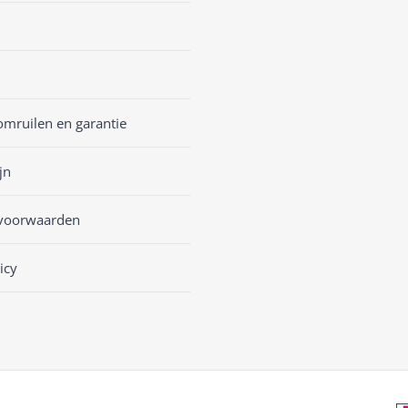
omruilen en garantie
jn
voorwaarden
icy