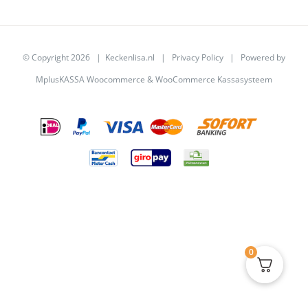
© Copyright
2026 | Keckenlisa.nl |
Privacy Policy
| Powered by
MplusKASSA Woocommerce
&
WooCommerce Kassasysteem
0