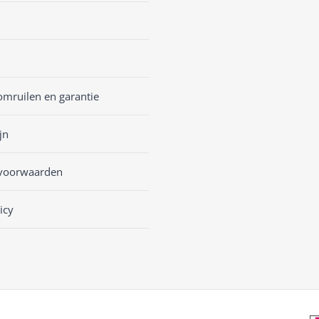
omruilen en garantie
jn
voorwaarden
icy