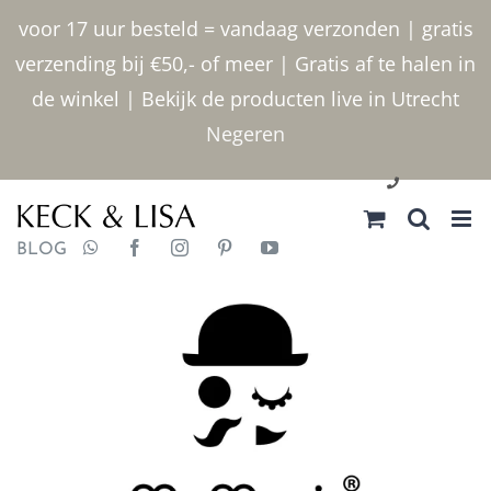
Ga
voor 17 uur besteld = vandaag verzonden | gratis
naar
verzending bij €50,- of meer | Gratis af te halen in
inhoud
de winkel | Bekijk de producten live in Utrecht
Negeren
030 2400000
BLOG