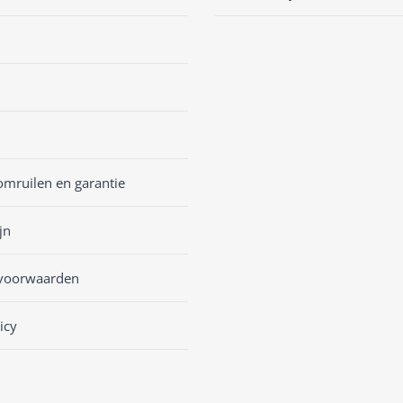
omruilen en garantie
jn
voorwaarden
icy