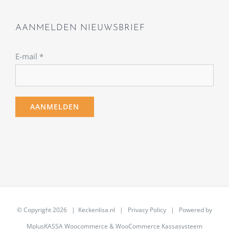
AANMELDEN NIEUWSBRIEF
E-mail
*
© Copyright
2026 | Keckenlisa.nl |
Privacy Policy
| Powered by
MplusKASSA Woocommerce
&
WooCommerce Kassasysteem