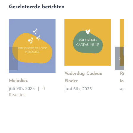
Gerelateerde berichten
Vaderdag Cadeau
River
Melodiez
Finder
loep!
juli 9th, 2025
|
0
juni 6th, 2025
april 
Reacties