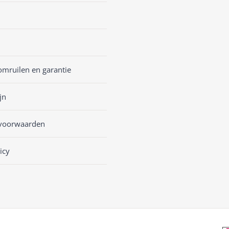
omruilen en garantie
jn
voorwaarden
icy