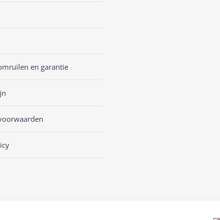
omruilen en garantie
jn
voorwaarden
icy