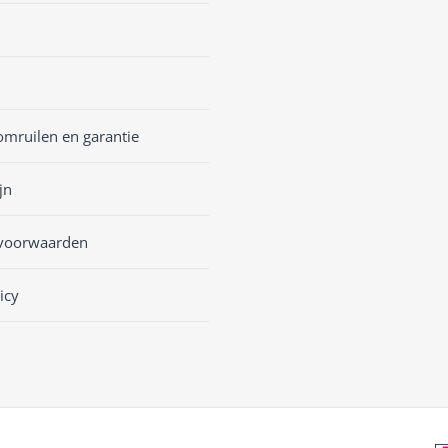
omruilen en garantie
jn
voorwaarden
icy