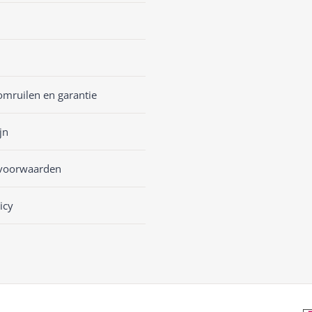
omruilen en garantie
jn
voorwaarden
icy