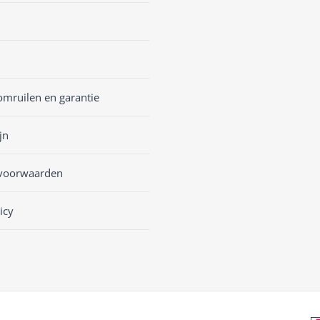
omruilen en garantie
jn
voorwaarden
icy