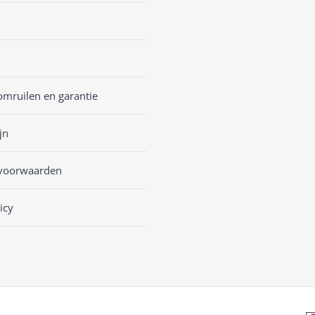
omruilen en garantie
jn
voorwaarden
icy