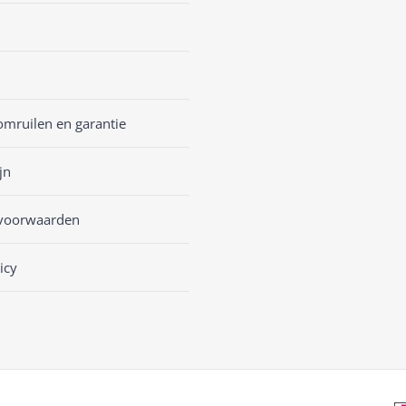
omruilen en garantie
jn
voorwaarden
icy