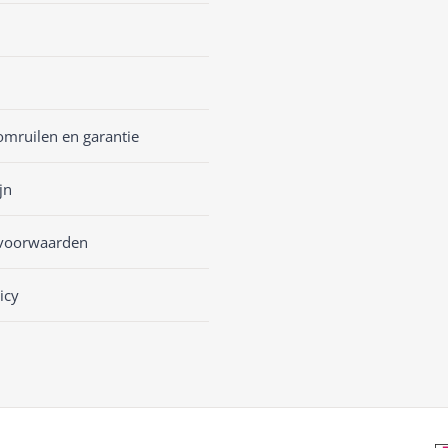
omruilen en garantie
jn
voorwaarden
icy