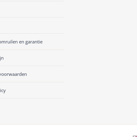
omruilen en garantie
jn
voorwaarden
icy