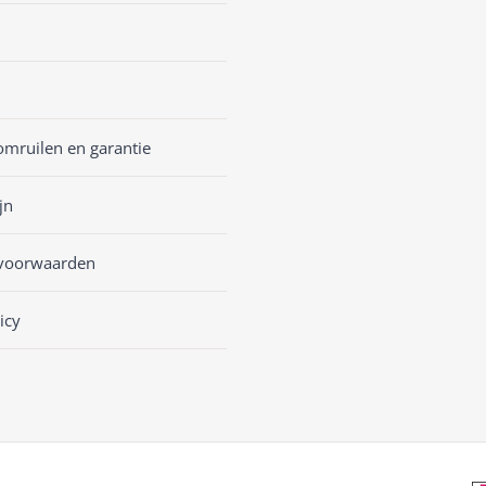
omruilen en garantie
jn
voorwaarden
icy