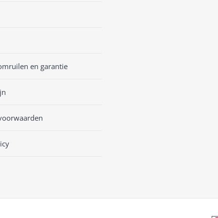
omruilen en garantie
jn
voorwaarden
icy