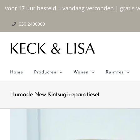
Ga naar inhoud
voor 17 uur besteld = vandaag verzonden | gratis ve
030 2400000
Home
Producten
Wonen
Ruimtes
Humade New Kintsugi-reparatieset
Bekijk grotere afbeelding