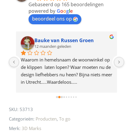
to
Gebaseerd op 165 beoordelingen
join
powered by
G
o
o
g
l
e
beoordeel ons op
the
waitlist
for
Bauke van Russen Groen
12 maanden geleden
this
product
ze 
Waarom in hemelsnaam de woonwinkel op 
Gew
e 
de klippen  laten lopen? Waar moeten nu de 
mak
rd 
design liefhebbers nu heen? Bijna niets meer 
vri
 
in Utrecht…..Waardeloos…..
SKU:
53713
Categorieën:
Producten
,
To go
Merk:
3D Marks