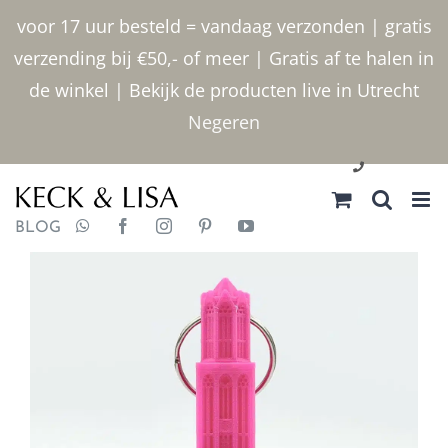
Ga
voor 17 uur besteld = vandaag verzonden | gratis
naar
verzending bij €50,- of meer | Gratis af te halen in
inhoud
de winkel | Bekijk de producten live in Utrecht
Negeren
030 2400000
BLOG