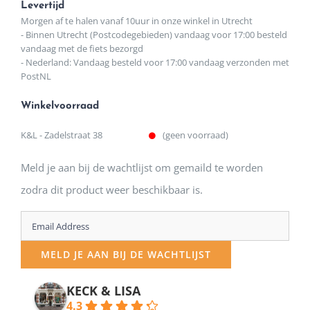
Levertijd
Morgen af te halen vanaf 10uur in onze winkel in Utrecht
- Binnen Utrecht (Postcodegebieden) vandaag voor 17:00 besteld
vandaag met de fiets bezorgd
- Nederland: Vandaag besteld voor 17:00 vandaag verzonden met
PostNL
Winkelvoorraad
K&L - Zadelstraat 38
(geen voorraad)
Meld je aan bij de wachtlijst om gemaild te worden
zodra dit product weer beschikbaar is.
Enter
your
MELD JE AAN BIJ DE WACHTLIJST
email
address
KECK & LISA
4.3