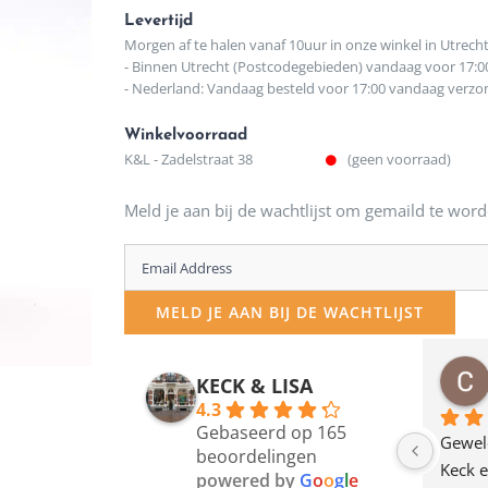
Levertijd
Morgen af te halen vanaf 10uur in onze winkel in Utrech
- Binnen Utrecht (Postcodegebieden) vandaag voor 17:0
- Nederland: Vandaag besteld voor 17:00 vandaag verz
Winkelvoorraad
K&L - Zadelstraat 38
(geen voorraad)
Meld je aan bij de wachtlijst om gemaild te word
Enter
your
MELD JE AAN BIJ DE WACHTLIJST
email
address
osawillemijn
Bauke van Russen Groen
KECK & LISA
 maanden geleden
12 maanden geleden
to
4.3
Gebaseerd op 165
join
en dagje in Utrecht 
Waarom in hemelsnaam 
Gewel
beoordelingen
am deze leuke 
de woonwinkel op de 
Keck e
the
powered by
G
o
o
g
l
e