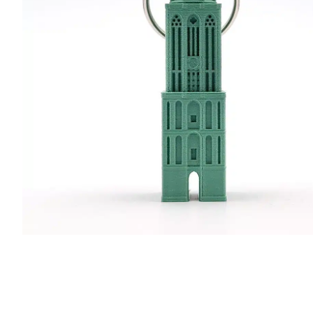
r
4
Ik was e
en ik kw