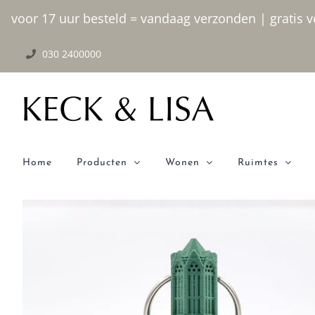
Ga
voor 17 uur besteld = vandaag verzonden | gratis ve
naar
030 2400000
inhoud
Home
Producten
Wonen
Ruimtes