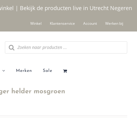
winkel | Bekijk de producten live in Utrecht
Negeren
Winkel
Klantenservice
Account
Werken bij
Producten
zoeken
Merken
Sale
ger helder mosgroen