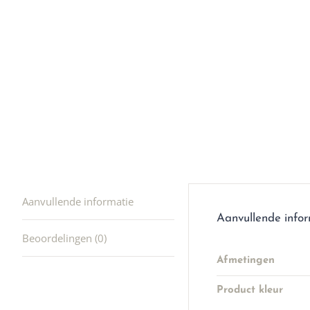
winkel t
hele leu
producte
waard om
gaan! He
ook heel
🩷
Aanvullende informatie
Aanvullende info
Beoordelingen (0)
Afmetingen
Product kleur