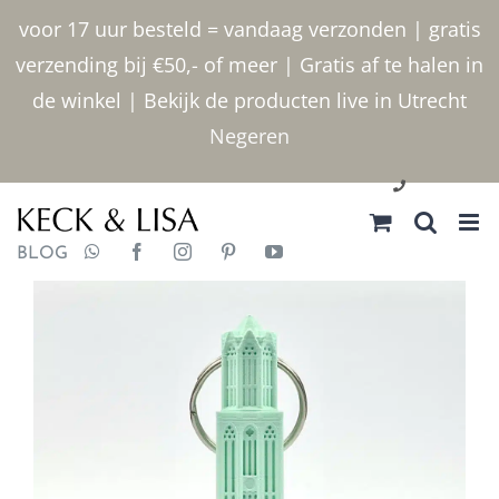
Ga
voor 17 uur besteld = vandaag verzonden | gratis
naar
verzending bij €50,- of meer | Gratis af te halen in
inhoud
de winkel | Bekijk de producten live in Utrecht
Negeren
030 2400000
BLOG