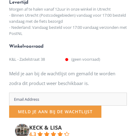
Levertijd
Morgen af te halen vanaf 12uur in onze winkel in Utrecht
- Binnen Utrecht (Postcodegebieden) vandaag voor 17:00 besteld
vandaag met de fiets bezorgd
- Nederland: Vandaag besteld voor 17:00 vandaag verzonden met
PostNL
Winkelvoorraad
K&L - Zadelstraat 38
(geen voorraad)
Meld je aan bij de wachtlijst om gemaild te worden
zodra dit product weer beschikbaar is.
Enter
your
MELD JE AAN BIJ DE WACHTLIJST
email
address
KECK & LISA
4.3