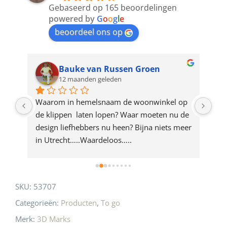
to
Gebaseerd op 165 beoordelingen
join
powered by
G
o
o
g
l
e
beoordeel ons op
the
waitlist
for
Bauke van Russen Groen
12 maanden geleden
this
product
ze 
Waarom in hemelsnaam de woonwinkel op 
Gew
e 
de klippen  laten lopen? Waar moeten nu de 
mak
rd 
design liefhebbers nu heen? Bijna niets meer 
vri
 
in Utrecht…..Waardeloos…..
SKU:
53707
Categorieën:
Producten
,
To go
Merk:
3D Marks