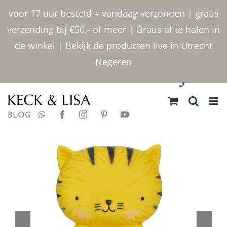
Ga
voor 17 uur besteld = vandaag verzonden | gratis
naar
verzending bij €50,- of meer | Gratis af te halen in
inhoud
de winkel | Bekijk de producten live in Utrecht
Negeren
030 2400000
BLOG