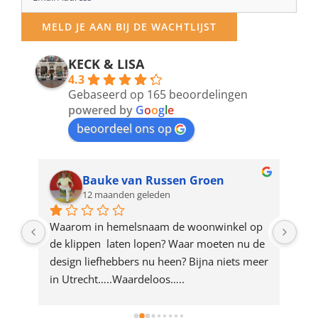
your
MELD JE AAN BIJ DE WACHTLIJST
email
address
KECK & LISA
4.3
to
Gebaseerd op 165 beoordelingen
join
powered by
G
o
o
g
l
e
beoordeel ons op
the
waitlist
for
Bauke van Russen Groen
12 maanden geleden
this
product
ze 
Waarom in hemelsnaam de woonwinkel op 
Gew
e 
de klippen  laten lopen? Waar moeten nu de 
mak
rd 
design liefhebbers nu heen? Bijna niets meer 
vri
 
in Utrecht…..Waardeloos…..