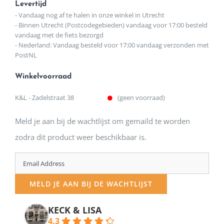
Levertijd
- Vandaag nog af te halen in onze winkel in Utrecht
- Binnen Utrecht (Postcodegebieden) vandaag voor 17:00 besteld
vandaag met de fiets bezorgd
- Nederland: Vandaag besteld voor 17:00 vandaag verzonden met
PostNL
Winkelvoorraad
K&L - Zadelstraat 38
(geen voorraad)
Meld je aan bij de wachtlijst om gemaild te worden
zodra dit product weer beschikbaar is.
Enter
your
MELD JE AAN BIJ DE WACHTLIJST
email
address
KECK & LISA
4.3