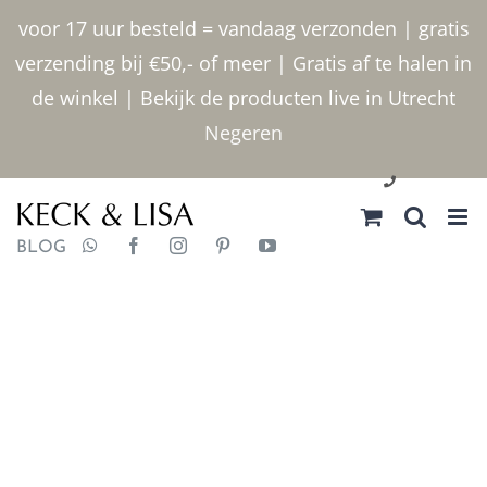
Ga
voor 17 uur besteld = vandaag verzonden | gratis
naar
verzending bij €50,- of meer | Gratis af te halen in
inhoud
de winkel | Bekijk de producten live in Utrecht
Negeren
030 2400000
BLOG