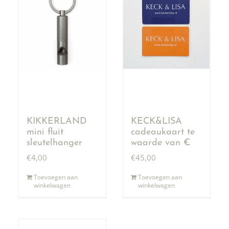
KIKKERLAND
KECK&LISA
mini fluit
cadeaukaart te
sleutelhanger
waarde van €
50,00
€
4,00
€
45,00
Toevoegen aan
Toevoegen aan
winkelwagen
winkelwagen