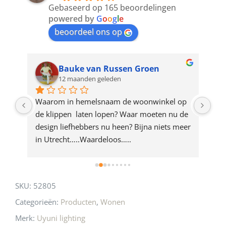
to
Gebaseerd op 165 beoordelingen
join
powered by
G
o
o
g
l
e
beoordeel ons op
the
waitlist
for
Bauke van Russen Groen
12 maanden geleden
this
product
ze 
Waarom in hemelsnaam de woonwinkel op 
Gew
e 
de klippen  laten lopen? Waar moeten nu de 
mak
rd 
design liefhebbers nu heen? Bijna niets meer 
vri
 
in Utrecht…..Waardeloos…..
SKU:
52805
Categorieën:
Producten
,
Wonen
Merk:
Uyuni lighting