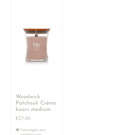
Woodwick
Patchouli Créme
kaars medium
€
27,90
Toevoegen aan
winkelwagen