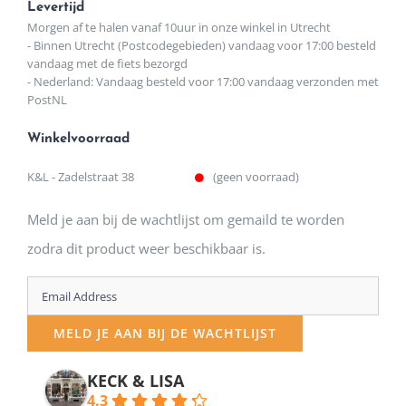
Levertijd
Morgen af te halen vanaf 10uur in onze winkel in Utrecht
- Binnen Utrecht (Postcodegebieden) vandaag voor 17:00 besteld
vandaag met de fiets bezorgd
- Nederland: Vandaag besteld voor 17:00 vandaag verzonden met
PostNL
Winkelvoorraad
K&L - Zadelstraat 38
(geen voorraad)
Meld je aan bij de wachtlijst om gemaild te worden
zodra dit product weer beschikbaar is.
Enter
your
MELD JE AAN BIJ DE WACHTLIJST
email
address
KECK & LISA
4.3