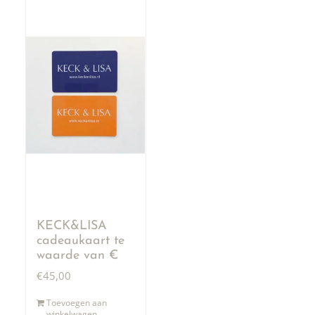
KECK&LISA
cadeaukaart te
waarde van €
50,00
€
45,00
Toevoegen aan
winkelwagen