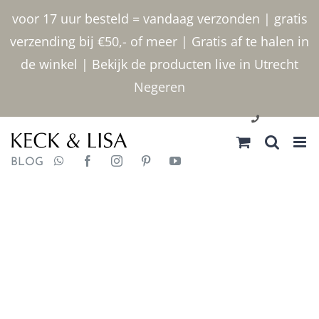
Ga
voor 17 uur besteld = vandaag verzonden | gratis
naar
verzending bij €50,- of meer | Gratis af te halen in
inhoud
de winkel | Bekijk de producten live in Utrecht
Negeren
030 2400000
BLOG