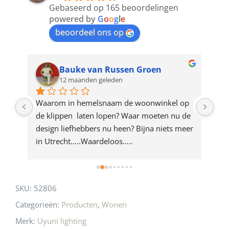
to
Gebaseerd op 165 beoordelingen
join
powered by
G
o
o
g
l
e
beoordeel ons op
the
waitlist
for
Bauke van Russen Groen
12 maanden geleden
this
product
ze 
Waarom in hemelsnaam de woonwinkel op 
Gew
e 
de klippen  laten lopen? Waar moeten nu de 
mak
rd 
design liefhebbers nu heen? Bijna niets meer 
vri
 
in Utrecht…..Waardeloos…..
SKU:
52806
Categorieën:
Producten
,
Wonen
Merk:
Uyuni lighting