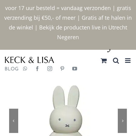
Ga
voor 17 uur besteld = vandaag verzonden | gratis
naar
verzending bij €50,- of meer | Gratis af te halen in
inhoud
de winkel | Bekijk de producten live in Utrecht
Negeren
030 2400000
BLOG