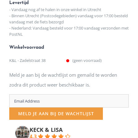
Levertijd
- Vandaag nog af te halen in onze winkel in Utrecht
- Binnen Utrecht (Postcodegebieden) vandaag voor 17:00 besteld
vandaag met de fiets bezorgd
- Nederland: Vandaag besteld voor 17:00 vandaag verzonden met
PostNL
Winkelvoorraad
K&L - Zadelstraat 38
(geen voorraad)
Meld je aan bij de wachtlijst om gemaild te worden
zodra dit product weer beschikbaar is.
Enter
your
MELD JE AAN BIJ DE WACHTLIJST
email
address
KECK & LISA
4.3