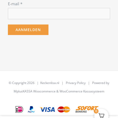
E-mail
*
© Copyright
2026 | Keckenlisa.nl |
Privacy Policy
| Powered by
MplusKASSA Woocommerce
&
WooCommerce Kassasysteem
0