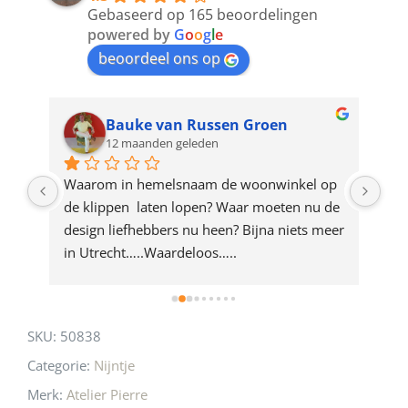
to
Gebaseerd op 165 beoordelingen
join
powered by
G
o
o
g
l
e
beoordeel ons op
the
waitlist
for
Bauke van Russen Groen
12 maanden geleden
this
product
ze 
Waarom in hemelsnaam de woonwinkel op 
Gew
e 
de klippen  laten lopen? Waar moeten nu de 
mak
rd 
design liefhebbers nu heen? Bijna niets meer 
vri
 
in Utrecht…..Waardeloos…..
SKU:
50838
Categorie:
Nijntje
Merk:
Atelier Pierre