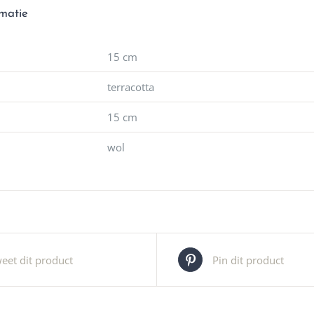
rmatie
15 cm
terracotta
15 cm
wol
eet dit product
Pin dit product