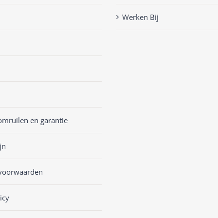
Werken Bij
omruilen en garantie
jn
voorwaarden
icy