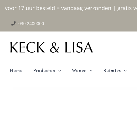
Ga
voor 17 uur besteld = vandaag verzonden | gratis ve
naar
030 2400000
inhoud
Home
Producten
Wonen
Ruimtes