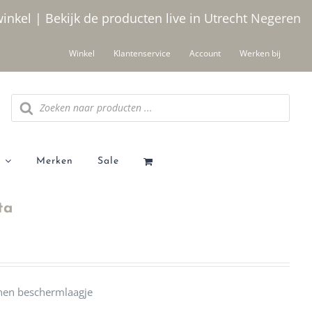
winkel | Bekijk de producten live in Utrecht
Negeren
Winkel
Klantenservice
Account
Werken bij
Producten
zoeken
Merken
Sale
ta
onen beschermlaagje