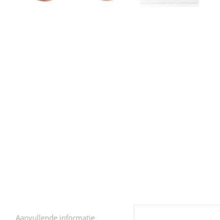
r
4
Ik was e
en ik kw
winkel t
hele leu
producte
waard om
gaan! He
ook heel
🩷
Aanvullende informatie