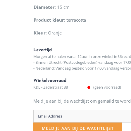
Diameter
:
15 cm
Product kleur
:
terracotta
Kleur
:
Oranje
Levertijd
Morgen af te halen vanaf 12uur in onze winkel in Utrech
- Binnen Utrecht (Postcodegebieden) vandaag voor 17:0
- Nederland: Vandaag besteld voor 17:00 vandaag verz
Winkelvoorraad
K&L - Zadelstraat 38
(geen voorraad)
Meld je aan bij de wachtlijst om gemaild te word
Enter
your
MELD JE AAN BIJ DE WACHTLIJST