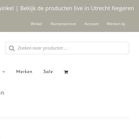
winkel | Bekijk de producten live in Utrecht
Negeren
Winkel
Klantenservice
Account
Werken bij
Producten
zoeken
Merken
Sale
en
t