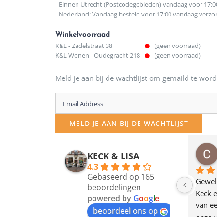
- Binnen Utrecht (Postcodegebieden) vandaag voor 17:0
- Nederland: Vandaag besteld voor 17:00 vandaag verz
Winkelvoorraad
K&L - Zadelstraat 38
(geen voorraad)
K&L Wonen - Oudegracht 218
(geen voorraad)
Meld je aan bij de wachtlijst om gemaild te word
Enter
your
MELD JE AAN BIJ DE WACHTLIJST
email
address
osawillemijn
Bauke van Russen Groen
KECK & LISA
 maanden geleden
12 maanden geleden
to
4.3
Gebaseerd op 165
join
en dagje in Utrecht 
Waarom in hemelsnaam 
Gewel
beoordelingen
am deze leuke 
de woonwinkel op de 
Keck e
the
powered by
G
o
o
g
l
e
egen! Ze verkopen 
klippen  laten lopen? Waar 
van ee
waitlist
beoordeel ons op
ke en unieke 
moeten nu de design 
onze v