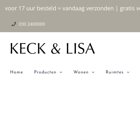
Ga
voor 17 uur besteld = vandaag verzonden | gratis ve
naar
030 2400000
inhoud
Home
Producten
Wonen
Ruimtes