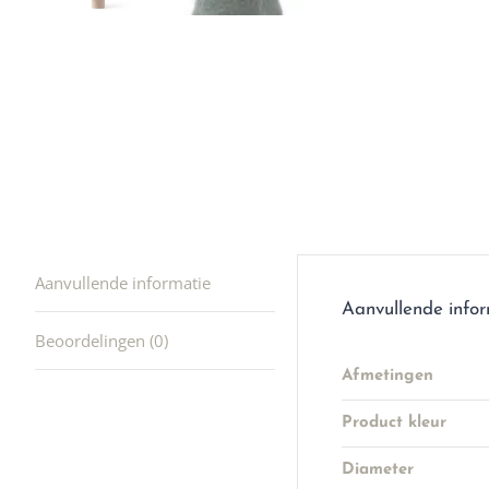
producte
waard om
gaan! He
ook heel
🩷
Aanvullende informatie
Aanvullende info
Beoordelingen (0)
Afmetingen
Product kleur
Diameter