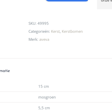
for
n! Echt de moeite 
liefhebbers nu heen? Bijna 
servic
this
 even langs te 
niets meer in 
t personeel was 
Utrecht…..Waardeloos…..
product
SKU:
49995
 aardig en gezellig 
Categorieën:
Kerst
,
Kerstbomen
Merk:
aveva
rmatie
15 cm
mosgroen
5,5 cm