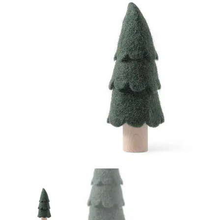
r
4
Ik was e
en ik kw
winkel t
hele leu