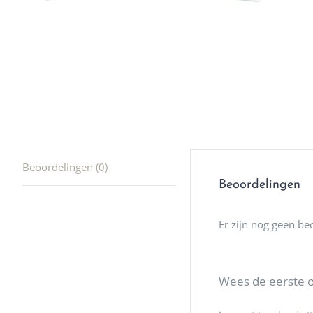
producte
waard om
gaan! He
ook heel
🩷
Beoordelingen (0)
Beoordelingen
Er zijn nog geen be
Wees de eerste o