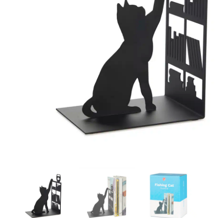
r
4
Ik was e
en ik kw
winkel t
hele leu