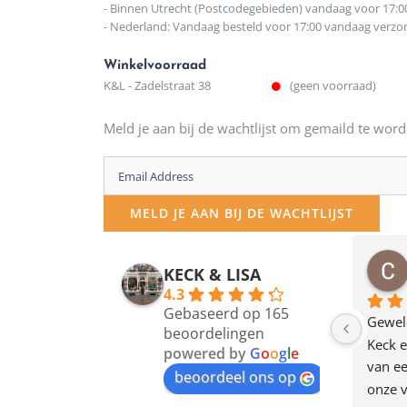
- Binnen Utrecht (Postcodegebieden) vandaag voor 17:0
- Nederland: Vandaag besteld voor 17:00 vandaag verz
Winkelvoorraad
K&L - Zadelstraat 38
(geen voorraad)
Meld je aan bij de wachtlijst om gemaild te word
Enter
your
MELD JE AAN BIJ DE WACHTLIJST
email
address
osawillemijn
Bauke van Russen Groen
KECK & LISA
 maanden geleden
12 maanden geleden
to
4.3
Gebaseerd op 165
join
en dagje in Utrecht 
Waarom in hemelsnaam 
Gewel
beoordelingen
am deze leuke 
de woonwinkel op de 
Keck e
the
powered by
G
o
o
g
l
e
egen! Ze verkopen 
klippen  laten lopen? Waar 
van ee
waitlist
beoordeel ons op
ke en unieke 
moeten nu de design 
onze v
for