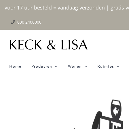
Ga
voor 17 uur besteld = vandaag verzonden | gratis ve
naar
030 2400000
inhoud
Home
Producten
Wonen
Ruimtes