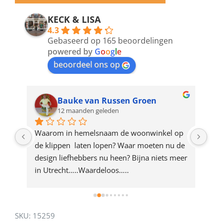
email
address
KECK & LISA
4.3
to
Gebaseerd op 165 beoordelingen
join
powered by
G
o
o
g
l
e
beoordeel ons op
the
waitlist
for
Bauke van Russen Groen
12 maanden geleden
this
product
ze 
Waarom in hemelsnaam de woonwinkel op 
Gew
e 
de klippen  laten lopen? Waar moeten nu de 
mak
rd 
design liefhebbers nu heen? Bijna niets meer 
vri
 
in Utrecht…..Waardeloos…..
SKU:
15259