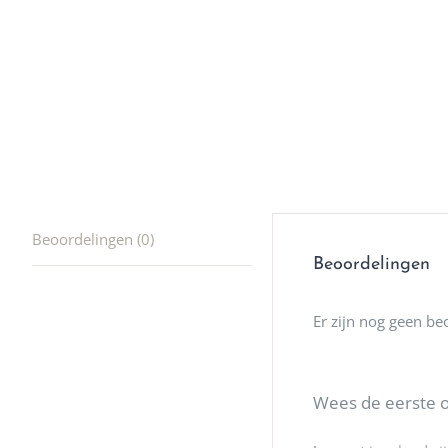
producte
waard om
gaan! He
ook heel
🩷
Beoordelingen (0)
Beoordelingen
Er zijn nog geen be
Wees de eerste om