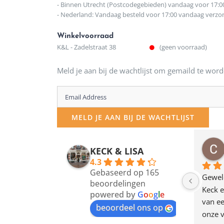
- Binnen Utrecht (Postcodegebieden) vandaag voor 17:0
- Nederland: Vandaag besteld voor 17:00 vandaag verz
Winkelvoorraad
K&L - Zadelstraat 38
(geen voorraad)
Meld je aan bij de wachtlijst om gemaild te word
Enter
your
MELD JE AAN BIJ DE WACHTLIJST
email
address
osawillemijn
Bauke van Russen Groen
KECK & LISA
 maanden geleden
12 maanden geleden
to
4.3
Gebaseerd op 165
join
en dagje in Utrecht 
Waarom in hemelsnaam 
Gewel
beoordelingen
am deze leuke 
de woonwinkel op de 
Keck e
the
powered by
G
o
o
g
l
e
egen! Ze verkopen 
klippen  laten lopen? Waar 
van ee
waitlist
beoordeel ons op
ke en unieke 
moeten nu de design 
onze v
for