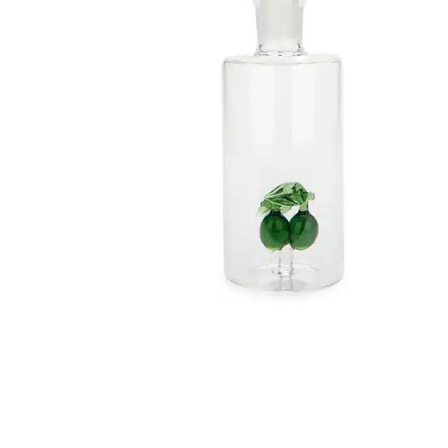
r
5
Ik was e
en ik kw
winkel t
hele leu