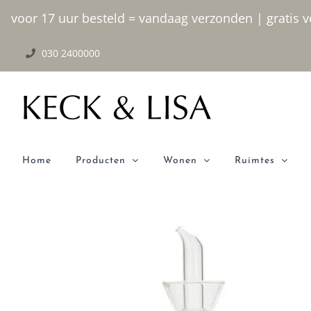
Ga
voor 17 uur besteld = vandaag verzonden | gratis ve
naar
030 2400000
inhoud
Home
Producten
Wonen
Ruimtes