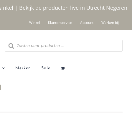
winkel | Bekijk de producten live in Utrecht
Negeren
Winkel
Klantenservice
Account
Werken bij
Producten
zoeken
Merken
Sale
l