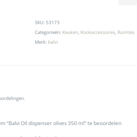
n! Echt de moeite 
liefhebbers nu heen? Bijna 
servic
this
 even langs te 
niets meer in 
t personeel was 
Utrecht…..Waardeloos…..
product
SKU:
53173
 aardig en gezellig 
Categorieën:
Keuken
,
Kookaccessoires
,
Ruimtes
Merk:
balvi
oordelingen.
 “Balvi Oil dispenser olives 350 ml” te beoordelen