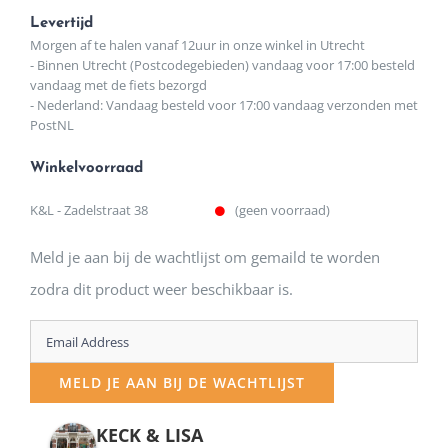
Levertijd
Morgen af te halen vanaf 12uur in onze winkel in Utrecht
- Binnen Utrecht (Postcodegebieden) vandaag voor 17:00 besteld
vandaag met de fiets bezorgd
- Nederland: Vandaag besteld voor 17:00 vandaag verzonden met
PostNL
Winkelvoorraad
K&L - Zadelstraat 38
(geen voorraad)
Meld je aan bij de wachtlijst om gemaild te worden
zodra dit product weer beschikbaar is.
Enter
your
MELD JE AAN BIJ DE WACHTLIJST
email
address
KECK & LISA