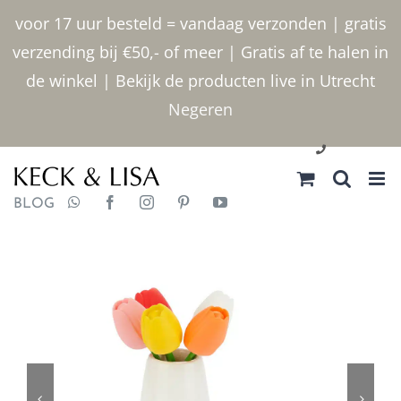
Ga
voor 17 uur besteld = vandaag verzonden | gratis
naar
verzending bij €50,- of meer | Gratis af te halen in
inhoud
de winkel | Bekijk de producten live in Utrecht
Negeren
030 2400000
BLOG