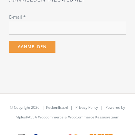
AANMELDEN NIEUWSBRIEF
E-mail
*
© Copyright
2026 | Keckenlisa.nl |
Privacy Policy
| Powered by
MplusKASSA Woocommerce
&
WooCommerce Kassasysteem