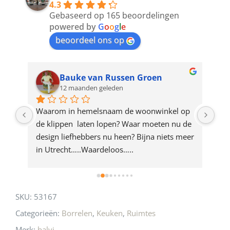
4.3
to
Gebaseerd op 165 beoordelingen
join
powered by
G
o
o
g
l
e
beoordeel ons op
the
waitlist
for
Bauke van Russen Groen
12 maanden geleden
this
product
ze 
Waarom in hemelsnaam de woonwinkel op 
Gew
e 
de klippen  laten lopen? Waar moeten nu de 
mak
rd 
design liefhebbers nu heen? Bijna niets meer 
vri
 
in Utrecht…..Waardeloos…..
SKU:
53167
Categorieën:
Borrelen
,
Keuken
,
Ruimtes
Merk:
balvi