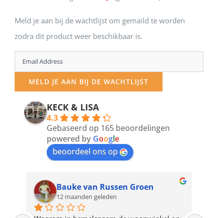
Meld je aan bij de wachtlijst om gemaild te worden
zodra dit product weer beschikbaar is.
Enter
your
MELD JE AAN BIJ DE WACHTLIJST
email
address
KECK & LISA
4.3
to
Gebaseerd op 165 beoordelingen
join
powered by
G
o
o
g
l
e
beoordeel ons op
the
waitlist
for
Bauke van Russen Groen
12 maanden geleden
this
product