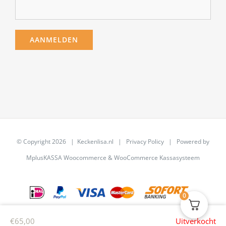
© Copyright
2026 | Keckenlisa.nl |
Privacy Policy
| Powered by
MplusKASSA Woocommerce
&
WooCommerce Kassasysteem
0
€
65,00
Uitverkocht