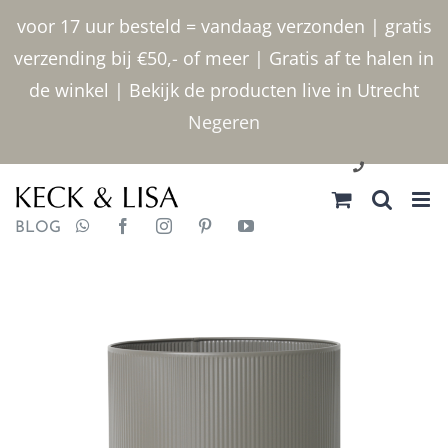
Ga
voor 17 uur besteld = vandaag verzonden | gratis
naar
verzending bij €50,- of meer | Gratis af te halen in
inhoud
de winkel | Bekijk de producten live in Utrecht
Negeren
030 2400000
BLOG