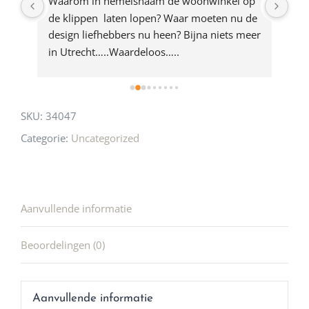
ze 
Waarom in hemelsnaam de woonwinkel op 
Gew
e 
de klippen  laten lopen? Waar moeten nu de 
mak
rd 
design liefhebbers nu heen? Bijna niets meer 
vri
 
in Utrecht…..Waardeloos…..
SKU:
34047
Categorie:
Uncategorized
Aanvullende informatie
Beoordelingen (0)
Aanvullende informatie