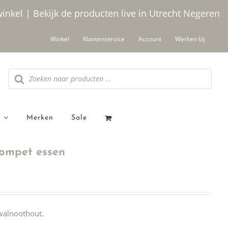
winkel | Bekijk de producten live in Utrecht
Negeren
Winkel
Klantenservice
Account
Werken bij
Producten
zoeken
Merken
Sale
rompet essen
walnoothout.