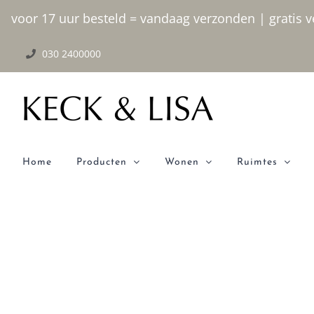
Ga
voor 17 uur besteld = vandaag verzonden | gratis ve
naar
030 2400000
inhoud
Home
Producten
Wonen
Ruimtes