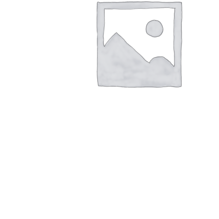
r
4
Ik was e