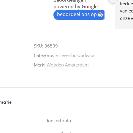
beoordelingen
am deze leuke 
de woonwinkel op de 
Keck e
powered by
G
o
o
g
l
e
egen! Ze verkopen 
klippen  laten lopen? Waar 
van ee
beoordeel ons op
ke en unieke 
moeten nu de design 
onze v
n! Echt de moeite 
liefhebbers nu heen? Bijna 
servic
 even langs te 
niets meer in 
t personeel was 
Utrecht…..Waardeloos…..
SKU:
36539
 aardig en gezellig 
Categorie:
Brievenbuscadeaus
Merk:
Wooden Amsterdam
rmatie
donkerbruin