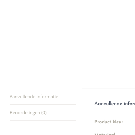
en ik kw
winkel t
hele leu
producte
waard om
gaan! He
ook heel
🩷
Aanvullende informatie
Aanvullende info
Beoordelingen (0)
Product kleur