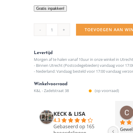
Gratis inpakken!
TOEVOEGEN AAN WI
Berben
Design
Sleutelhanger
Levertijd
Morgen af te halen vanaf 10uur in onze winkel in Utrech
trompet
- Binnen Utrecht (Postcodegebieden) vandaag voor 17:0
- Nederland: Vandaag besteld voor 17:00 vandaag verz
essen
aantal
Winkelvoorraad
K&L - Zadelstraat 38
(op voorraad)
osawillemijn
Bauke van Russen Groen
KECK & LISA
 maanden geleden
12 maanden geleden
4.3
Gebaseerd op 165
en dagje in Utrecht 
Waarom in hemelsnaam 
Gewel