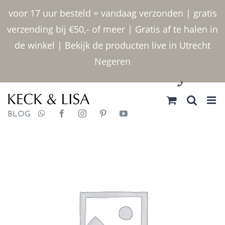
Ga
voor 17 uur besteld = vandaag verzonden | gratis
naar
verzending bij €50,- of meer | Gratis af te halen in
inhoud
de winkel | Bekijk de producten live in Utrecht
Negeren
030 2400000
BLOG