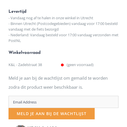
Levertijd
- Vandaag nog af te halen in onze winkel in Utrecht
- Binnen Utrecht (Postcodegebieden) vandaag voor 17:00 besteld
vandaag met de fiets bezorgd
- Nederland: Vandaag besteld voor 17:00 vandaag verzonden met
PostNL
Winkelvoorraad
K&L - Zadelstraat 38
(geen voorraad)
Meld je aan bij de wachtlijst om gemaild te worden
zodra dit product weer beschikbaar is.
Enter
your
MELD JE AAN BIJ DE WACHTLIJST
email