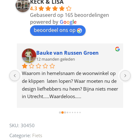
address
KECK & LISA
4.3
to
Gebaseerd op 165 beoordelingen
join
powered by
G
o
o
g
l
e
beoordeel ons op
the
waitlist
for
Bauke van Russen Groen
12 maanden geleden
this
product
ze 
Waarom in hemelsnaam de woonwinkel op 
Gew
e 
de klippen  laten lopen? Waar moeten nu de 
mak
rd 
design liefhebbers nu heen? Bijna niets meer 
vri
 
in Utrecht…..Waardeloos…..
SKU:
30450
Categorie:
Fiets