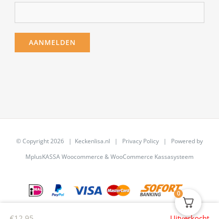
© Copyright
2026 | Keckenlisa.nl |
Privacy Policy
| Powered by
MplusKASSA Woocommerce
&
WooCommerce Kassasysteem
0
€
12,95
Uitverkocht