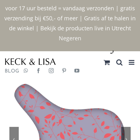
Ga
voor 17 uur besteld = vandaag verzonden | gratis
naar
verzending bij €50,- of meer | Gratis af te halen in
inhoud
de winkel | Bekijk de producten live in Utrecht
Negeren
030 2400000
BLOG