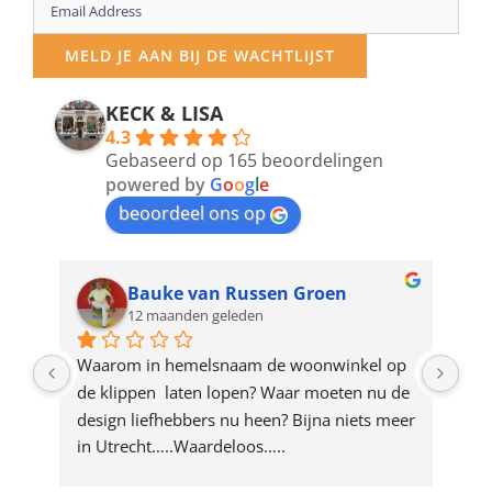
Enter
your
MELD JE AAN BIJ DE WACHTLIJST
email
address
KECK & LISA
4.3
to
Gebaseerd op 165 beoordelingen
join
powered by
G
o
o
g
l
e
beoordeel ons op
the
waitlist
for
Bauke van Russen Groen
12 maanden geleden
this
product
ze 
Waarom in hemelsnaam de woonwinkel op 
Gew
e 
de klippen  laten lopen? Waar moeten nu de 
mak
rd 
design liefhebbers nu heen? Bijna niets meer 
vri
 
in Utrecht…..Waardeloos…..