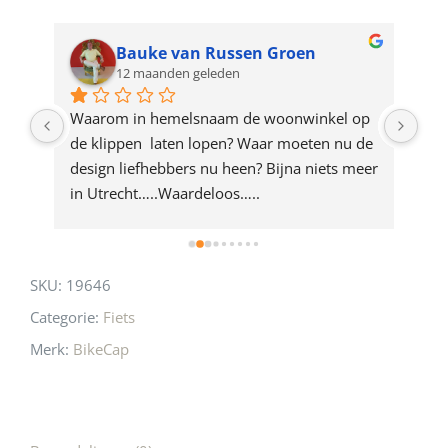
waitlist
for
Bauke van Russen Groen
12 maanden geleden
this
product
ze 
Waarom in hemelsnaam de woonwinkel op 
Gew
e 
de klippen  laten lopen? Waar moeten nu de 
mak
rd 
design liefhebbers nu heen? Bijna niets meer 
vri
 
in Utrecht…..Waardeloos…..
SKU:
19646
Categorie:
Fiets
Merk:
BikeCap