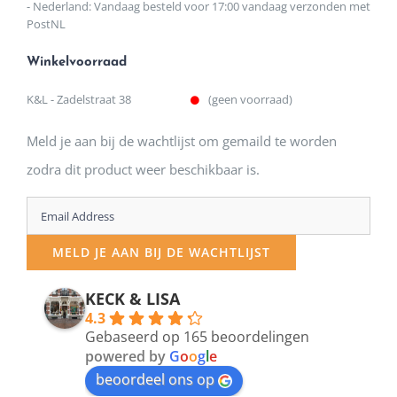
- Nederland: Vandaag besteld voor 17:00 vandaag verzonden met
PostNL
Winkelvoorraad
K&L - Zadelstraat 38
(geen voorraad)
Meld je aan bij de wachtlijst om gemaild te worden
zodra dit product weer beschikbaar is.
Enter
your
MELD JE AAN BIJ DE WACHTLIJST
email
address
KECK & LISA
4.3
to
Gebaseerd op 165 beoordelingen
join
powered by
G
o
o
g
l
e
beoordeel ons op
the