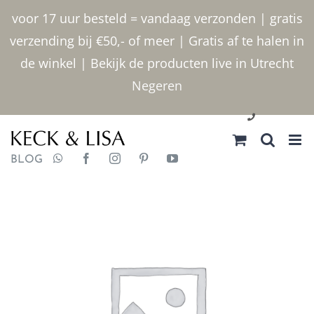
Ga
voor 17 uur besteld = vandaag verzonden | gratis
naar
verzending bij €50,- of meer | Gratis af te halen in
inhoud
de winkel | Bekijk de producten live in Utrecht
Negeren
030 2400000
BLOG