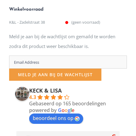
Winkelvoorraad
K&L - Zadelstraat 38
(geen voorraad)
Meld je aan bij de wachtlijst om gemaild te worden
zodra dit product weer beschikbaar is.
Enter
your
MELD JE AAN BIJ DE WACHTLIJST
email
address
KECK & LISA
4.3
to
Gebaseerd op 165 beoordelingen
join
powered by
G
o
o
g
l
e
beoordeel ons op
the
waitlist