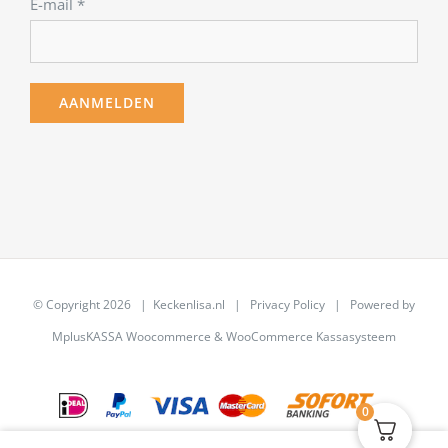
E-mail
*
© Copyright
2026 | Keckenlisa.nl |
Privacy Policy
| Powered by
MplusKASSA Woocommerce
&
WooCommerce Kassasysteem
0