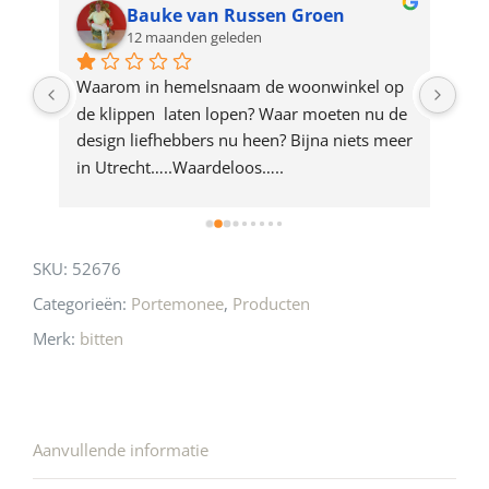
for
Bauke van Russen Groen
12 maanden geleden
this
product
ze 
Waarom in hemelsnaam de woonwinkel op 
Gew
e 
de klippen  laten lopen? Waar moeten nu de 
mak
rd 
design liefhebbers nu heen? Bijna niets meer 
vri
 
in Utrecht…..Waardeloos…..
SKU:
52676
Categorieën:
Portemonee
,
Producten
Merk:
bitten
Aanvullende informatie