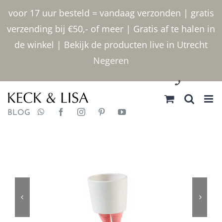
Ga
voor 17 uur besteld = vandaag verzonden | gratis
naar
verzending bij €50,- of meer | Gratis af te halen in
inhoud
de winkel | Bekijk de producten live in Utrecht
Negeren
030 2400000
BLOG