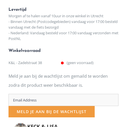
Levertijd
Morgen af te halen vanaf 10uur in onze winkel in Utrecht
- Binnen Utrecht (Postcodegebieden) vandaag voor 17:00 besteld
vandaag met de fiets bezorgd
- Nederland: Vandaag besteld voor 17:00 vandaag verzonden met
PostNL
Winkelvoorraad
K&L - Zadelstraat 38
(geen voorraad)
Meld je aan bij de wachtlijst om gemaild te worden
zodra dit product weer beschikbaar is.
Enter
your
MELD JE AAN BIJ DE WACHTLIJST
email
address
KECK & LISA