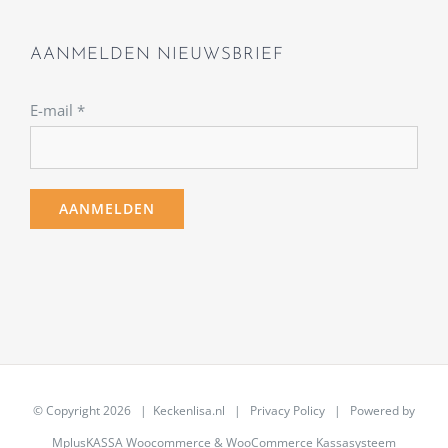
AANMELDEN NIEUWSBRIEF
E-mail
*
© Copyright
2026 | Keckenlisa.nl |
Privacy Policy
| Powered by
MplusKASSA Woocommerce
&
WooCommerce Kassasysteem