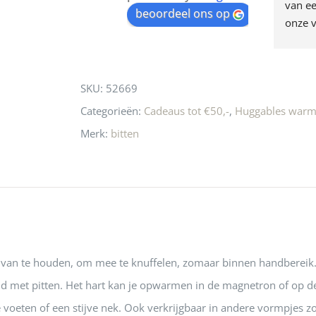
egen! Ze verkopen 
klippen  laten lopen? Waar 
van ee
waitlist
beoordeel ons op
ke en unieke 
moeten nu de design 
onze v
for
n! Echt de moeite 
liefhebbers nu heen? Bijna 
servic
this
 even langs te 
niets meer in 
t personeel was 
Utrecht…..Waardeloos…..
product
SKU:
52669
 aardig en gezellig 
Categorieën:
Cadeaus tot €50,-
,
Huggables warm
Merk:
bitten
van te houden, om mee te knuffelen, zomaar binnen handbereik. B
ld met pitten. Het hart kan je opwarmen in de magnetron of op de
 voeten of een stijve nek. Ook verkrijgbaar in andere vormpjes zoa