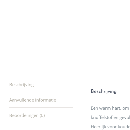
winkel t
hele leu
producte
waard om
gaan! He
ook heel
🩷
Beschrijving
Beschrijving
Aanvullende informatie
Een warm hart, om 
Beoordelingen (0)
knuffelstof en gevu
Heerlijk voor koude