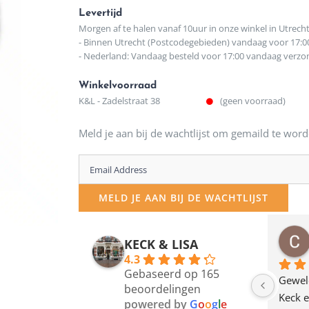
Levertijd
Morgen af te halen vanaf 10uur in onze winkel in Utrech
- Binnen Utrecht (Postcodegebieden) vandaag voor 17:0
- Nederland: Vandaag besteld voor 17:00 vandaag verz
Winkelvoorraad
K&L - Zadelstraat 38
(geen voorraad)
Meld je aan bij de wachtlijst om gemaild te word
Enter
your
MELD JE AAN BIJ DE WACHTLIJST
email
address
osawillemijn
Bauke van Russen Groen
KECK & LISA
 maanden geleden
12 maanden geleden
to
4.3
Gebaseerd op 165
join
en dagje in Utrecht 
Waarom in hemelsnaam 
Gewel
beoordelingen
am deze leuke 
de woonwinkel op de 
Keck e
the
powered by
G
o
o
g
l
e