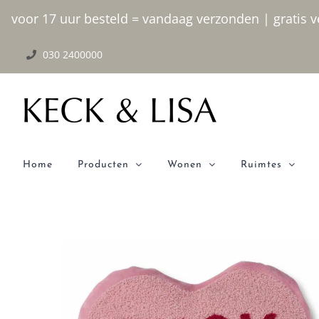
Ga
voor 17 uur besteld = vandaag verzonden | gratis ve
naar
030 2400000
inhoud
Home
Producten
Wonen
Ruimtes