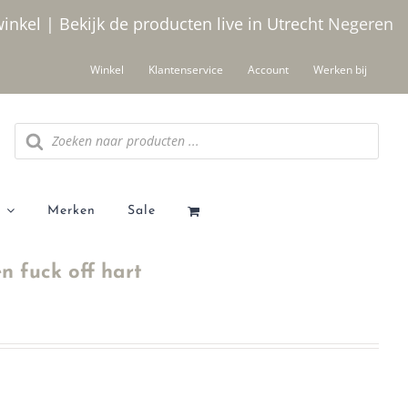
winkel | Bekijk de producten live in Utrecht
Negeren
Winkel
Klantenservice
Account
Werken bij
Producten
zoeken
Merken
Sale
n fuck off hart