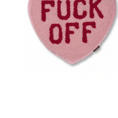
r
4
Ik was e
en ik kw