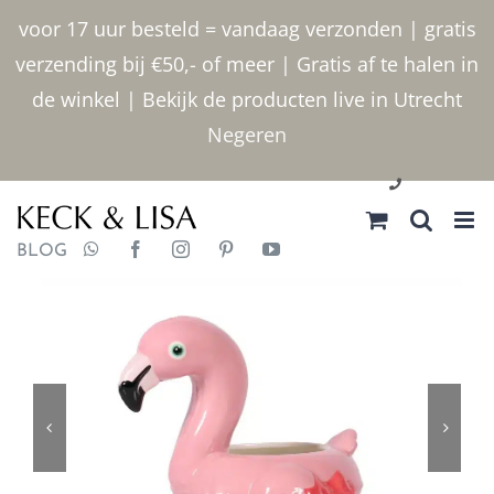
Ga
voor 17 uur besteld = vandaag verzonden | gratis
naar
verzending bij €50,- of meer | Gratis af te halen in
inhoud
de winkel | Bekijk de producten live in Utrecht
Negeren
030 2400000
BLOG