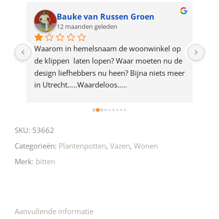
for
Bauke van Russen Groen
12 maanden geleden
this
product
ze 
Waarom in hemelsnaam de woonwinkel op 
Gew
e 
de klippen  laten lopen? Waar moeten nu de 
mak
rd 
design liefhebbers nu heen? Bijna niets meer 
vri
 
in Utrecht…..Waardeloos…..
SKU:
53662
Categorieën:
Plantenpotten
,
Vazen
,
Wonen
Merk:
bitten
Aanvullende informatie