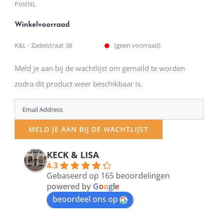
PostNL
Winkelvoorraad
K&L - Zadelstraat 38
(geen voorraad)
Meld je aan bij de wachtlijst om gemaild te worden
zodra dit product weer beschikbaar is.
Enter
your
MELD JE AAN BIJ DE WACHTLIJST
email
address
KECK & LISA
4.3
to
Gebaseerd op 165 beoordelingen
join
powered by
G
o
o
g
l
e
beoordeel ons op
the
waitlist