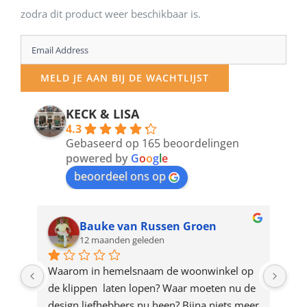
zodra dit product weer beschikbaar is.
Enter
your
MELD JE AAN BIJ DE WACHTLIJST
email
address
KECK & LISA
4.3
to
Gebaseerd op 165 beoordelingen
join
powered by
G
o
o
g
l
e
beoordeel ons op
the
waitlist
for
Bauke van Russen Groen
12 maanden geleden
this
product
ze 
Waarom in hemelsnaam de woonwinkel op 
Gew
e 
de klippen  laten lopen? Waar moeten nu de 
mak
rd 
design liefhebbers nu heen? Bijna niets meer 
vri