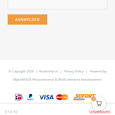
© Copyright
2026 | Keckenlisa.nl |
Privacy Policy
| Powered by
MplusKASSA Woocommerce
&
WooCommerce Kassasysteem
0
€
14,50
Uitverkocht