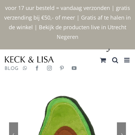
Ga
voor 17 uur besteld = vandaag verzonden | gratis
naar
verzending bij €50,- of meer | Gratis af te halen in
inhoud
de winkel | Bekijk de producten live in Utrecht
Negeren
030 2400000
BLOG