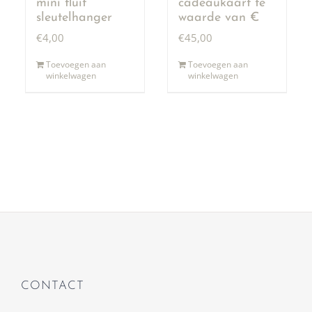
mini fluit
cadeaukaart te
sleutelhanger
waarde van €
50,00
€
4,00
€
45,00
Toevoegen aan
Toevoegen aan
winkelwagen
winkelwagen
CONTACT