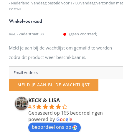
- Nederland: Vandaag besteld voor 17:00 vandaag verzonden met
PostNL
Winkelvoorraad
K&L - Zadelstraat 38
(geen voorraad)
Meld je aan bij de wachtlijst om gemaild te worden
zodra dit product weer beschikbaar is.
Enter
your
MELD JE AAN BIJ DE WACHTLIJST
email
address
KECK & LISA
4.3
to
Gebaseerd op 165 beoordelingen
join
powered by
G
o
o
g
l
e
beoordeel ons op
the