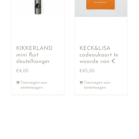
KIKKERLAND
KECK&LISA
mini fluit
cadeaukaart te
sleutelhanger
waarde van €
50,00
€
4,00
€
45,00
Toevoegen aan
Toevoegen aan
winkelwagen
winkelwagen