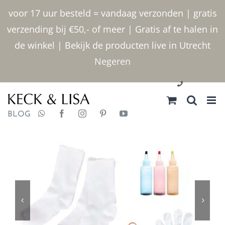
Ga
voor 17 uur besteld = vandaag verzonden | gratis
naar
verzending bij €50,- of meer | Gratis af te halen in
inhoud
de winkel | Bekijk de producten live in Utrecht
Negeren
030 2400000
BLOG