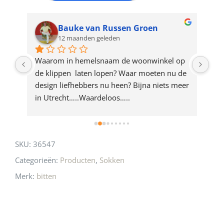
waitlist
for
Bauke van Russen Groen
12 maanden geleden
this
product
ze 
Waarom in hemelsnaam de woonwinkel op 
Gew
e 
de klippen  laten lopen? Waar moeten nu de 
mak
rd 
design liefhebbers nu heen? Bijna niets meer 
vri
 
in Utrecht…..Waardeloos…..
SKU:
36547
Categorieën:
Producten
,
Sokken
Merk:
bitten