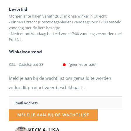
Levertijd
Morgen af te halen vanaf 12uur in onze winkel in Utrecht
- Binnen Utrecht (Postcodegebieden) vandaag voor 17:00 besteld
vandaag met de fiets bezorgd
- Nederland: Vandaag besteld voor 17:00 vandaag verzonden met
PostNL
Winkelvoorraad
K&L - Zadelstraat 38
(geen voorraad)
Meld je aan bij de wachtlijst om gemaild te worden
zodra dit product weer beschikbaar is.
Enter
your
MELD JE AAN BIJ DE WACHTLIJST
email
address
KECK & LISA