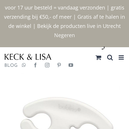
Ga
voor 17 uur besteld = vandaag verzonden | gratis
naar
verzending bij €50,- of meer | Gratis af te halen in
inhoud
de winkel | Bekijk de producten live in Utrecht
Negeren
030 2400000
BLOG