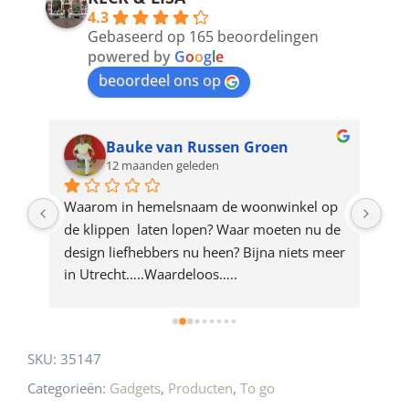
4.3
to
Gebaseerd op 165 beoordelingen
join
powered by
G
o
o
g
l
e
beoordeel ons op
the
waitlist
for
Bauke van Russen Groen
12 maanden geleden
this
product
ze 
Waarom in hemelsnaam de woonwinkel op 
Gew
e 
de klippen  laten lopen? Waar moeten nu de 
mak
rd 
design liefhebbers nu heen? Bijna niets meer 
vri
 
in Utrecht…..Waardeloos…..
SKU:
35147
Categorieën:
Gadgets
,
Producten
,
To go