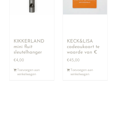
KIKKERLAND
KECK&LISA
mini fluit
cadeaukaart te
sleutelhanger
waarde van €
50,00
€
4,00
€
45,00
Toevoegen aan
Toevoegen aan
winkelwagen
winkelwagen