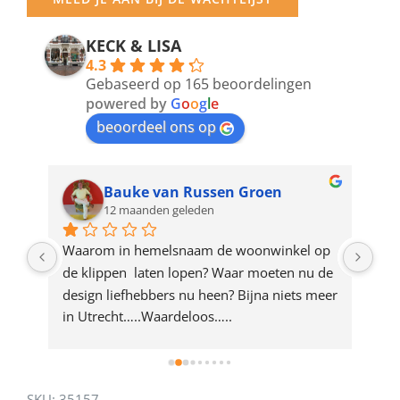
email
address
KECK & LISA
4.3
to
Gebaseerd op 165 beoordelingen
join
powered by
G
o
o
g
l
e
beoordeel ons op
the
waitlist
for
Bauke van Russen Groen
12 maanden geleden
this
product
ze 
Waarom in hemelsnaam de woonwinkel op 
Gew
e 
de klippen  laten lopen? Waar moeten nu de 
mak
rd 
design liefhebbers nu heen? Bijna niets meer 
vri
 
in Utrecht…..Waardeloos…..
SKU:
35157