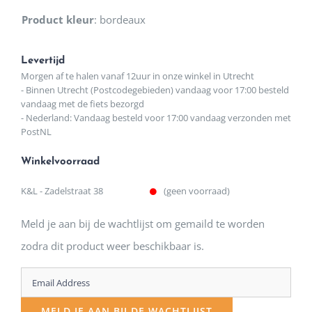
Product kleur
:
bordeaux
Levertijd
Morgen af te halen vanaf 12uur in onze winkel in Utrecht
- Binnen Utrecht (Postcodegebieden) vandaag voor 17:00 besteld
vandaag met de fiets bezorgd
- Nederland: Vandaag besteld voor 17:00 vandaag verzonden met
PostNL
Winkelvoorraad
K&L - Zadelstraat 38
(geen voorraad)
Meld je aan bij de wachtlijst om gemaild te worden
zodra dit product weer beschikbaar is.
Enter
your
MELD JE AAN BIJ DE WACHTLIJST