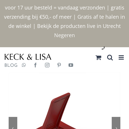
Ga
voor 17 uur besteld = vandaag verzonden | gratis
naar
verzending bij €50,- of meer | Gratis af te halen in
inhoud
de winkel | Bekijk de producten live in Utrecht
Negeren
030 2400000
BLOG