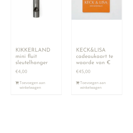
KIKKERLAND
KECK&LISA
mini fluit
cadeaukaart te
sleutelhanger
waarde van €
50,00
€
4,00
€
45,00
Toevoegen aan
Toevoegen aan
winkelwagen
winkelwagen