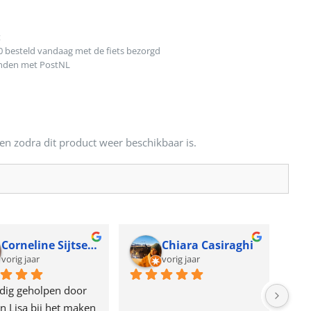
t
0 besteld vandaag met de fiets bezorgd
onden met PostNL
en zodra dit product weer beschikbaar is.
Corneline Sijtsema
Chiara Casiraghi
vorig jaar
vorig jaar
dig geholpen door 
n Lisa bij het maken 