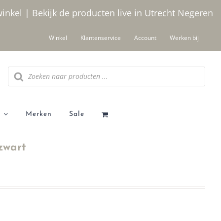
winkel | Bekijk de producten live in Utrecht
Negeren
Winkel
Klantenservice
Account
Werken bij
Producten
zoeken
Merken
Sale
zwart