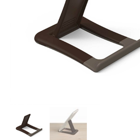
r
4
Ik was e
en ik kw