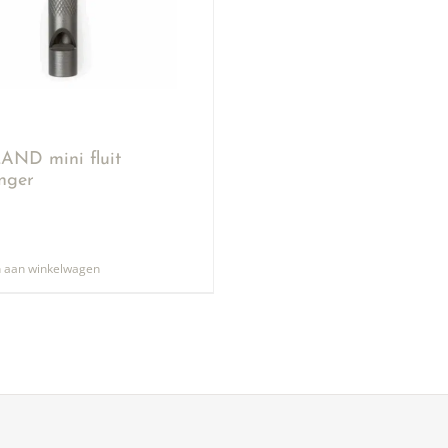
ND mini fluit
anger
 aan winkelwagen