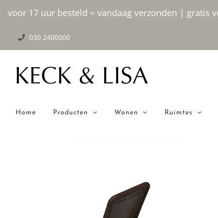
Ga
voor 17 uur besteld = vandaag verzonden | gratis ve
naar
030 2400000
inhoud
Home
Producten
Wonen
Ruimtes