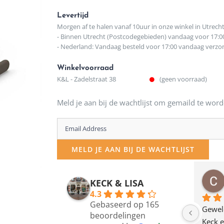
Levertijd
Morgen af te halen vanaf 10uur in onze winkel in Utrech
- Binnen Utrecht (Postcodegebieden) vandaag voor 17:0
- Nederland: Vandaag besteld voor 17:00 vandaag verz
Winkelvoorraad
K&L - Zadelstraat 38
(geen voorraad)
Meld je aan bij de wachtlijst om gemaild te word
Enter
your
MELD JE AAN BIJ DE WACHTLIJST
email
address
osawillemijn
Bauke van Russen Groen
KECK & LISA
 maanden geleden
12 maanden geleden
to
4.3
Gebaseerd op 165
join
en dagje in Utrecht 
Waarom in hemelsnaam 
Gewel
beoordelingen
am deze leuke 
de woonwinkel op de 
Keck e
the