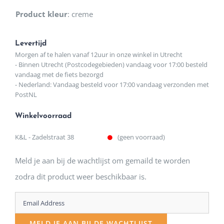
Product kleur
:
creme
Levertijd
Morgen af te halen vanaf 12uur in onze winkel in Utrecht
- Binnen Utrecht (Postcodegebieden) vandaag voor 17:00 besteld
vandaag met de fiets bezorgd
- Nederland: Vandaag besteld voor 17:00 vandaag verzonden met
PostNL
Winkelvoorraad
K&L - Zadelstraat 38
(geen voorraad)
Meld je aan bij de wachtlijst om gemaild te worden
zodra dit product weer beschikbaar is.
Enter
your
MELD JE AAN BIJ DE WACHTLIJST