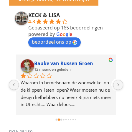
email
address
KECK & LISA
4.3
to
Gebaseerd op 165 beoordelingen
join
powered by
G
o
o
g
l
e
beoordeel ons op
the
waitlist
for
Bauke van Russen Groen
12 maanden geleden
this
product
ze 
Waarom in hemelsnaam de woonwinkel op 
Gew
e 
de klippen  laten lopen? Waar moeten nu de 
mak
rd 
design liefhebbers nu heen? Bijna niets meer 
vri
 
in Utrecht…..Waardeloos…..
SKU:
35150