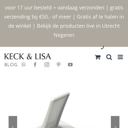
Ga
voor 17 uur besteld = vandaag verzonden | gratis
naar
verzending bij €50,- of meer | Gratis af te halen in
inhoud
de winkel | Bekijk de producten live in Utrecht
Negeren
030 2400000
BLOG