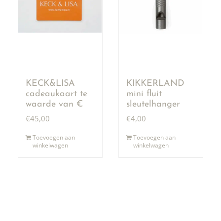
KECK&LISA
KIKKERLAND
cadeaukaart te
mini fluit
waarde van €
sleutelhanger
50,00
€
45,00
€
4,00
Toevoegen aan
Toevoegen aan
winkelwagen
winkelwagen