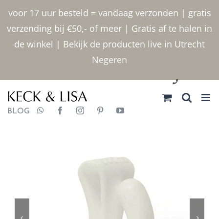
Ga
voor 17 uur besteld = vandaag verzonden | gratis
naar
verzending bij €50,- of meer | Gratis af te halen in
inhoud
de winkel | Bekijk de producten live in Utrecht
Negeren
030 2400000
BLOG