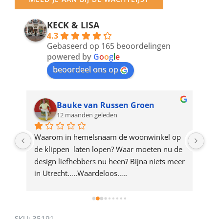
email
address
KECK & LISA
4.3
to
Gebaseerd op 165 beoordelingen
join
powered by
G
o
o
g
l
e
beoordeel ons op
the
waitlist
for
Bauke van Russen Groen
12 maanden geleden
this
product
ze 
Waarom in hemelsnaam de woonwinkel op 
Gew
e 
de klippen  laten lopen? Waar moeten nu de 
mak
rd 
design liefhebbers nu heen? Bijna niets meer 
vri
 
in Utrecht…..Waardeloos…..
SKU:
35191