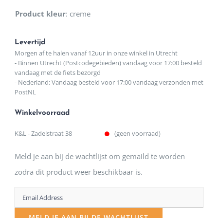
Product kleur
:
creme
Levertijd
Morgen af te halen vanaf 12uur in onze winkel in Utrecht
- Binnen Utrecht (Postcodegebieden) vandaag voor 17:00 besteld
vandaag met de fiets bezorgd
- Nederland: Vandaag besteld voor 17:00 vandaag verzonden met
PostNL
Winkelvoorraad
K&L - Zadelstraat 38
(geen voorraad)
Meld je aan bij de wachtlijst om gemaild te worden
zodra dit product weer beschikbaar is.
Enter
your
MELD JE AAN BIJ DE WACHTLIJST